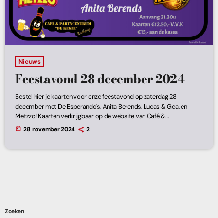
Nieuws
Feestavond 28 december 2024
Bestel hier je kaarten voor onze feestavond op zaterdag 28
december met De Esperando's, Anita Berends, Lucas & Gea, en
Metzzo! Kaarten verkrijgbaar op de website van Café &
Partycentrum de Kegel! Verzeker jezelf van kaarten en kom op tijd
today
28 november 2024
2
want VOL = VOL!
Zoeken