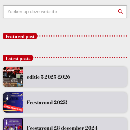
search
Featured post
Latest posts
editie 5 2025-2026
Feestavond 2025!
Feestavond 28 december 2024