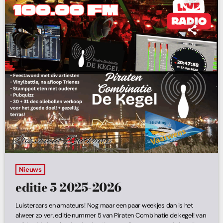
insert_link
Nieuws
editie 5 2025-2026
Luisteraars en amateurs! Nog maar een paar weekjes dan is het
alweer zo ver, editie nummer 5 van Piraten Combinatie de kegel! van